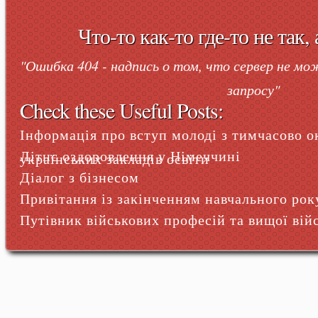
Что-то как-то где-то не так,
"Ошибка 404 - надпись о том, что сервер не м
запросу"
Check these Useful Posts:
Інформація про вступ молоді з тимчасово о
Літнє оздоровлення у Німеччині
українських закладів освіти
Діалог з бізнесом
Привітання із закінченням навчального рок
Путівник військових професій та вищої війс