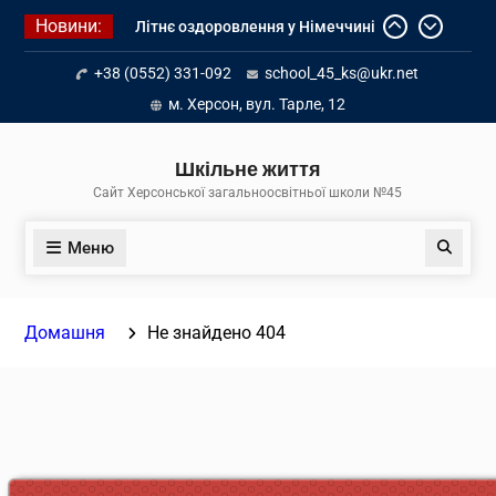
Перейти
Новини:
Літнє оздоровлення у Німеччині
до
Діалог з бізнесом
вмісту
+38 (0552) 331-092
school_45_ks@ukr.net
Інформація про вступ молоді з
тимчасово окупованих територій
м. Херсон, вул. Тарле, 12
до українських закладів освіти
Шкільне життя
Сайт Херсонської загальноосвітньої школи №45
Меню
Пошук
Домашня
Не знайдено 404