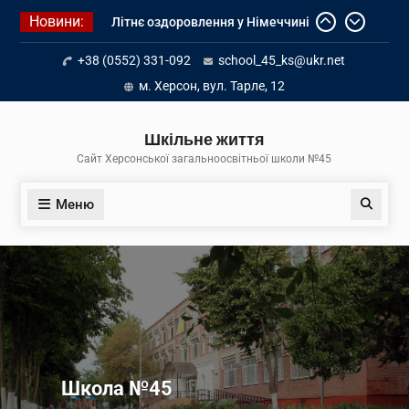
Перейти
Новини:
Літнє оздоровлення у Німеччині
до
Діалог з бізнесом
вмісту
+38 (0552) 331-092
school_45_ks@ukr.net
Інформація про вступ молоді з
тимчасово окупованих територій
м. Херсон, вул. Тарле, 12
до українських закладів освіти
Шкільне життя
Сайт Херсонської загальноосвітньої школи №45
Меню
Пошук
Школа №45