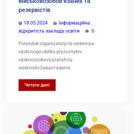
військовозобов’язаних та
резервістів
18.05.2024
Інформаційна
відкритість закладу освіти
0
Poryadok-organizatsiyi-ta-vedennya-
vijskovogo-obliku-pryzovnykiv-
vijskovozobovyazanyh-ta-
rezervistivЗавантажити
Порядок
Читати далі
організації
та
ведення
військового
обліку
призовників,