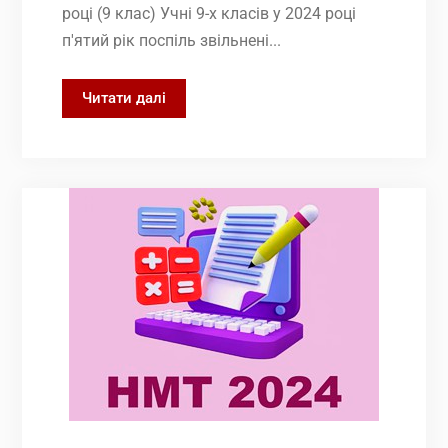
році (9 клас) Учні 9-х класів у 2024 році
п'ятий рік поспіль звільнені...
Інформація
Читати далі
про
проведення
ДПА
в
основній
та
початковій
школі
у
2024
році