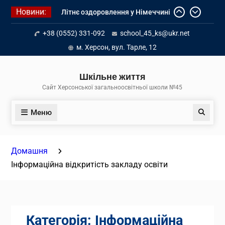
Перейти
Новини:
Літнє оздоровлення у Німеччині
до
Діалог з бізнесом
вмісту
+38 (0552) 331-092
school_45_ks@ukr.net
Інформація про вступ молоді з
тимчасово окупованих територій
м. Херсон, вул. Тарле, 12
до українських закладів освіти
Шкільне життя
Сайт Херсонської загальноосвітньої школи №45
Меню
Пошук
Домашня
Інформаційна відкритість закладу освіти
Категорія:
Інформаційна