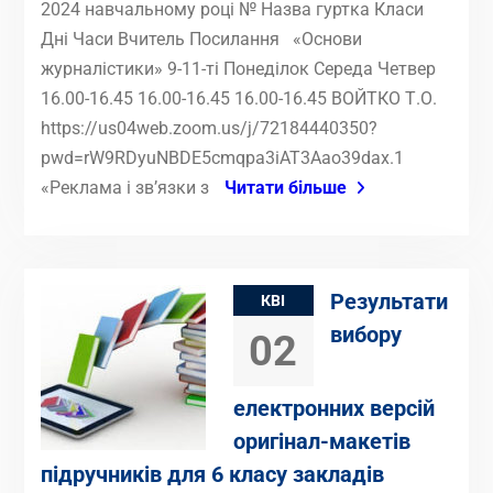
2024 навчальному році № Назва гуртка Класи
Дні Часи Вчитель Посилання «Основи
журналістики» 9-11-ті Понеділок Середа Четвер
16.00-16.45 16.00-16.45 16.00-16.45 ВОЙТКО Т.О.
https://us04web.zoom.us/j/72184440350?
pwd=rW9RDyuNBDE5cmqpa3iAT3Aao39dax.1
«Реклама і зв’язки з
Читати більше
Результати
КВІ
вибору
02
електронних версій
оригінал-макетів
підручників для 6 класу закладів