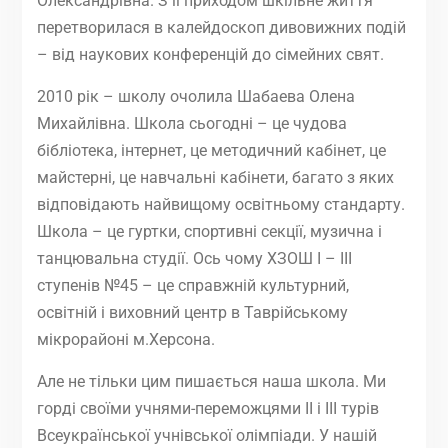
Олександрівна. З її приходом шкільне життя
перетворилася в калейдоскоп дивовижних подій
– від наукових конференцій до сімейних свят.
2010 рік – школу очолила Шабаева Олена
Михайлівна. Школа сьогодні – це чудова
бібліотека, інтернет, це методичний кабінет, це
майстерні, це навчальні кабінети, багато з яких
відповідають найвищому освітньому стандарту.
Школа – це гуртки, спортивні секції, музична і
танцювальна студії. Ось чому ХЗОШ I – III
ступенів №45 – це справжній культурний,
освітній і виховний центр в Таврійському
мікрорайоні м.Херсона.
Але не тільки цим пишається наша школа. Ми
горді своїми учнями-переможцями II і III турів
Всеукраїнської учнівської олімпіади. У нашій