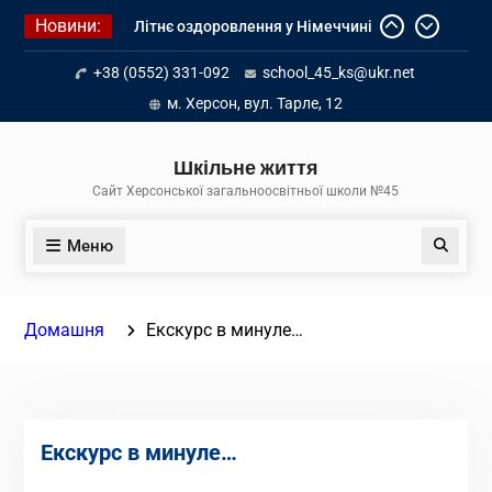
Перейти
Новини:
Літнє оздоровлення у Німеччині
до
Діалог з бізнесом
вмісту
+38 (0552) 331-092
school_45_ks@ukr.net
Інформація про вступ молоді з
тимчасово окупованих територій
м. Херсон, вул. Тарле, 12
до українських закладів освіти
Шкільне життя
Сайт Херсонської загальноосвітньої школи №45
Меню
Пошук
Домашня
Екскурс в минуле…
Екскурс в минуле…