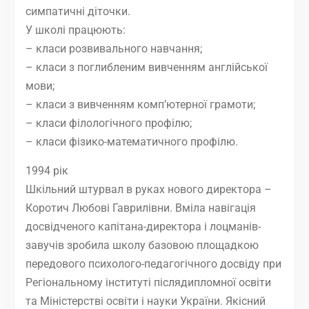
симпатичні діточки.
У школі працюють:
– класи розвивального навчання;
– класи з поглибленим вивченням англійської
мови;
– класи з вивченням комп’ютерної грамоти;
– класи філологічного профілю;
– класи фізико-математичного профілю.
1994 рік
Шкільний штурвал в руках нового директора –
Коротич Любові Гаврилівни. Вміла навігація
досвідченого капітана-директора і лоцманів-
завучів зробила школу базовою площадкою
передового психолого-педагогічного досвіду при
Регіональному інституті післядипломної освіти
та Міністерстві освіти і науки України. Якісний