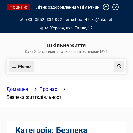
Перейти
Новини:
Літнє оздоровлення у Німеччині
до
Діалог з бізнесом
вмісту
+38 (0552) 331-092
school_45_ks@ukr.net
Інформація про вступ молоді з
тимчасово окупованих територій
м. Херсон, вул. Тарле, 12
до українських закладів освіти
Шкільне життя
Сайт Херсонської загальноосвітньої школи №45
Меню
Пошук
Домашня
Про нас
Безпека життєдіяльності
Категорія:
Безпека