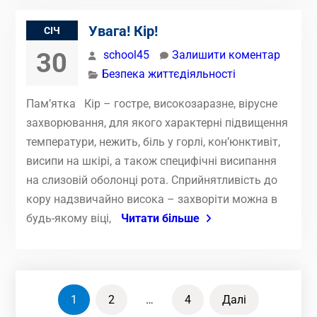
Увага! Кір!
СІЧ
30
school45
Залишити коментар
Безпека життєдіяльності
Пам’ятка Кір – гостре, високозаразне, вірусне
захворювання, для якого характерні підвищення
температури, нежить, біль у горлі, кон’юнктивіт,
висипи на шкірі, а також специфічні висипання
на слизовій оболонці рота. Сприйнятливість до
кору надзвичайно висока – захворіти можна в
будь-якому віці,
Читати більше
Пагінація
1
2
…
4
Далі