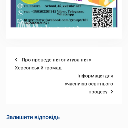
Навігація
Попередній
Про проведення опитування у
запис:
Херсонській громаді
записів
Наступний
Інформація для
запис:
учасників освітнього
процесу
Залишити відповідь