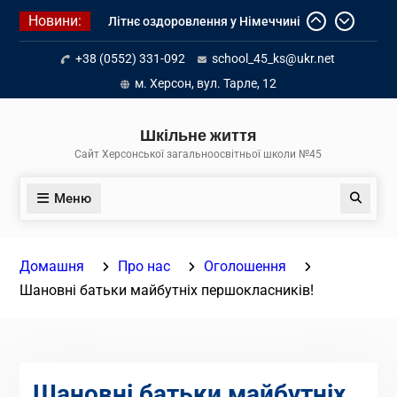
Перейти
Новини:
Літнє оздоровлення у Німеччині
до
Діалог з бізнесом
вмісту
+38 (0552) 331-092
school_45_ks@ukr.net
Інформація про вступ молоді з
тимчасово окупованих територій
м. Херсон, вул. Тарле, 12
до українських закладів освіти
Шкільне життя
Сайт Херсонської загальноосвітньої школи №45
Меню
Пошук
Домашня
Про нас
Оголошення
Шановні батьки майбутніх першокласників!
Шановні батьки майбутніх