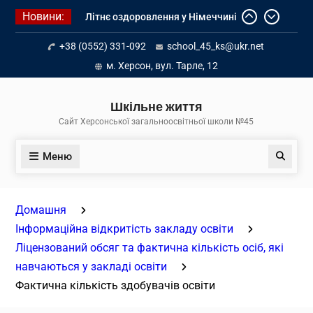
Перейти
Новини:
Літнє оздоровлення у Німеччині
до
Діалог з бізнесом
вмісту
+38 (0552) 331-092
school_45_ks@ukr.net
Інформація про вступ молоді з
тимчасово окупованих територій
м. Херсон, вул. Тарле, 12
до українських закладів освіти
Шкільне життя
Сайт Херсонської загальноосвітньої школи №45
Меню
Пошук
Домашня
Інформаційна відкритість закладу освіти
Ліцензований обсяг та фактична кількість осіб, які
навчаються у закладі освіти
Фактична кількість здобувачів освіти