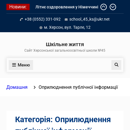
Перейти
Новини:
Літнє оздоровлення у Німеччині
до
Діалог з бізнесом
вмісту
+38 (0552) 331-092
school_45_ks@ukr.net
Інформація про вступ молоді з
тимчасово окупованих територій
м. Херсон, вул. Тарле, 12
до українських закладів освіти
Шкільне життя
Сайт Херсонської загальноосвітньої школи №45
Меню
Пошук
Домашня
Оприлюднення публічної інформації
Категорія:
Оприлюднення