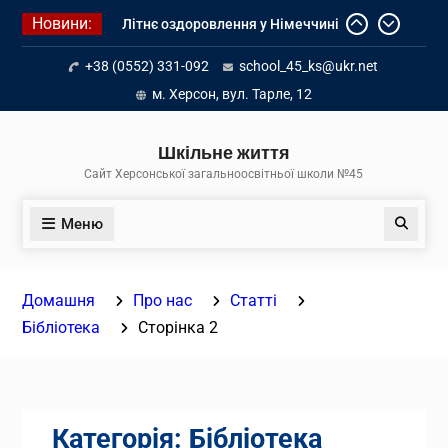
Перейти
Новини:
Літнє оздоровлення у Німеччині
до
Діалог з бізнесом
вмісту
+38 (0552) 331-092
school_45_ks@ukr.net
Інформація про вступ молоді з
тимчасово окупованих територій
м. Херсон, вул. Тарле, 12
до українських закладів освіти
Шкільне життя
Сайт Херсонської загальноосвітньої школи №45
Меню
Пошук
Домашня
Про нас
Статті
Бібліотека
Сторінка 2
Категорія:
Бібліотека