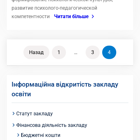
развитие психолого-педагогической
компетентности
Читати більше
Пагінація
Назад
1
…
3
4
записів
Інформаційна відкритість закладу
освіти
Статут закладу
Фінансова діяльність закладу
Бюджетні кошти