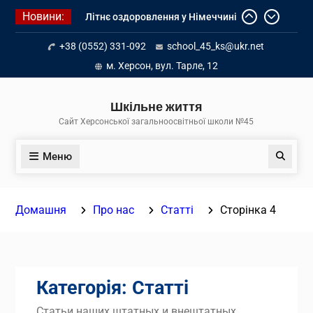
Перейти
Новини:
Літнє оздоровлення у Німеччині
до
Діалог з бізнесом
вмісту
+38 (0552) 331-092
school_45_ks@ukr.net
Інформація про вступ молоді з
тимчасово окупованих територій
м. Херсон, вул. Тарле, 12
до українських закладів освіти
Шкільне життя
Сайт Херсонської загальноосвітньої школи №45
Меню
Пошук
Домашня
Про нас
Статті
Сторінка 4
Категорія:
Статті
Статьи наших штатных и внештатных