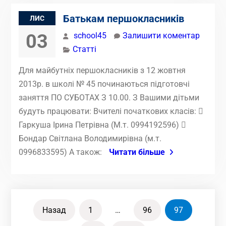
Батькам першокласників
ЛИС
03
school45
Залишити коментар
Статті
Для майбутніх першокласників з 12 жовтня
2013р. в школі № 45 починаються підготовчі
заняття ПО СУБОТАХ З 10.00. З Вашими дітьми
будуть працювати: Вчителі початкових класів: 
Гаркуша Ірина Петрівна (М.т. 0994192596) 
Бондар Світлана Володимирівна (м.т.
0996833595) А також:
Читати більше
Пагінація
Назад
1
…
96
97
записів