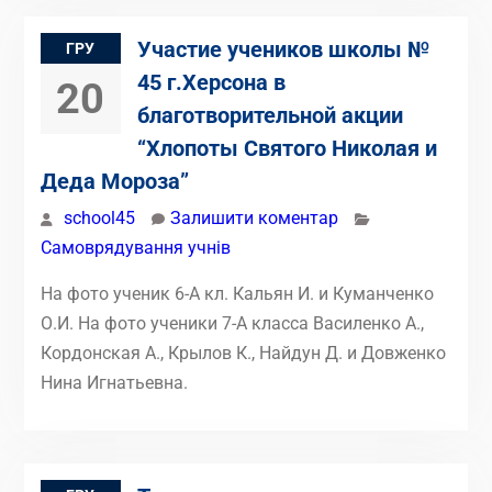
Участие учеников школы №
ГРУ
45 г.Херсона в
20
благотворительной акции
“Хлопоты Святого Николая и
Деда Мороза”
school45
Залишити коментар
Самоврядування учнів
На фото ученик 6-А кл. Кальян И. и Куманченко
О.И. На фото ученики 7-А класса Василенко А.,
Кордонская А., Крылов К., Найдун Д. и Довженко
Нина Игнатьевна.