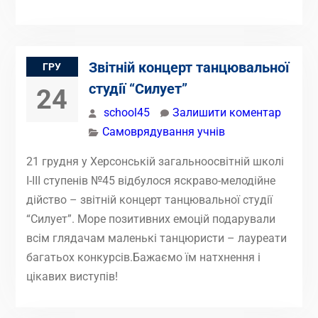
Звітній концерт танцювальної
ГРУ
студії “Силует”
24
school45
Залишити коментар
Самоврядування учнів
21 грудня у Херсонській загальноосвітній школі
І-ІІІ ступенів №45 відбулося яскраво-мелодійне
дійство – звітній концерт танцювальної студії
“Силует”. Море позитивних емоцій подарували
всім глядачам маленькі танцюристи – лауреати
багатьох конкурсів.Бажаємо їм натхнення і
цікавих виступів!