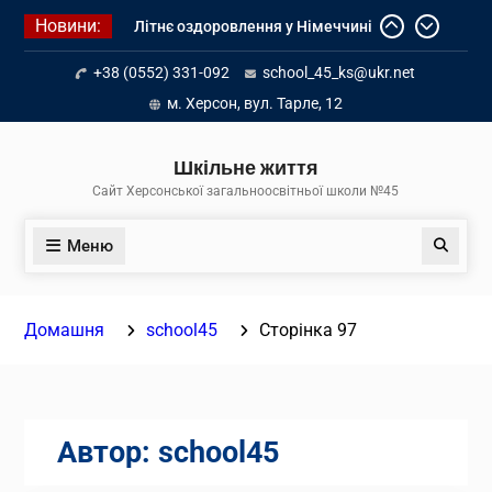
Перейти
Новини:
Літнє оздоровлення у Німеччині
до
Діалог з бізнесом
вмісту
+38 (0552) 331-092
school_45_ks@ukr.net
Інформація про вступ молоді з
тимчасово окупованих територій
м. Херсон, вул. Тарле, 12
до українських закладів освіти
Шкільне життя
Сайт Херсонської загальноосвітньої школи №45
Меню
Пошук
Домашня
school45
Сторінка 97
Автор:
school45