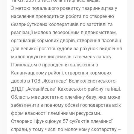
та кіз, 2651,5 тис. голів птиці всіх видів.
З метою подальшого розвитку тваринництва у
населення проводиться робота по створенню
безприбуткових кооперативів по заготівлі та
реалізації молока переробним підприємствам,
організації кормових дворів, створення пасовищ
для великої рогатої худоби за рахунок виділення
малопродуктивних земель та земель запасу.
Прикладом є проведення залуження в
Каланчацькому районі, створення кормових
дворів в ТОВ „Жовтневе” Великолепетиського,
ДПДГ „Асканійське” Каховського району та інші.
Область має достатню племінну базу, яка може
забезпечити в повному обсязі господарства всіх
форм власності племінними ресурсами.
Створено і функціонує 57 суб’єктів племінної
справи, у тому числі по молочному скотарству –