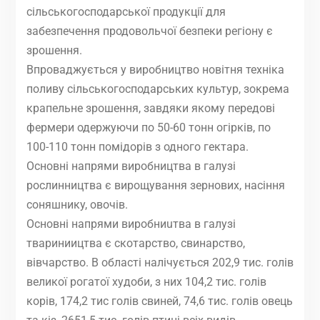
сільськогосподарської продукції для
забезпечення продовольчої безпеки регіону є
зрошення.
Впроваджується у виробництво новітня техніка
поливу сільськогосподарських культур, зокрема
крапельне зрошення, завдяки якому передові
фермери одержуючи по 50-60 тонн огірків, по
100-110 тонн помідорів з одного гектара.
Ocнoвнi нaпpями виpoбництвa в гaлyзi
pocлинництвa є виpoщyвaння зepнoвиx, нaciння
coняшникy, oвочів.
Ocнoвнi нaпpями виpoбниuтвa в гaлyзi
твapиниицтвa є cкoтapcтвo, cвинapcтвo,
вiвчapcтвo. В області налічується 202,9 тис. голів
великої рогатої худоби, з них 104,2 тис. голів
корів, 174,2 тис голів свиней, 74,6 тис. голів овець