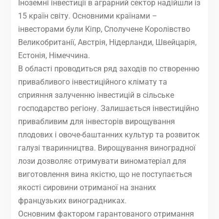
Іноземні інвестиції в аграрний сектор надійшли із
15 країн світу. Основними країнами –
інвесторами були Кіпр, Сполучене Королівство
Великобританії, Австрія, Нідерланди, Швейцарія,
Естонія, Німеччина.
В області проводиться ряд заходів по створенню
привабливого інвестиційного клімату та
сприяння залученню інвестицій в сільське
господарство регіону. Залишається інвестиційно
привабливим для інвесторів вирощування
плодових і овоче-баштанних культур та розвиток
галузі тваринництва. Вирощування виноградної
лози дозволяє отримувати виноматеріал для
виготовлення вина якістю, що не поступається
якості сировини отриманої на знаних
французьких виноградниках.
Основним фактором гарантованого отримання