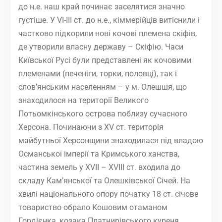
до н.е. наш край починає заселятися значно
густіше. У VІ-ІІІ ст. до н.е., кіммерійців витіснили і
частково підкорили нові кочові племена скіфів,
де утворили власну державу – Скіфію. Часи
Київської Русі були представлені як кочовими
племенами (печеніги, торки, половці), так і
слов’янським населенням – у м. Олешшя, що
знаходилося на території Великого
Потьомкінського острова поблизу сучасного
Херсона. Починаючи з ХV ст. територія
майбутньої Херсонщини знаходилася під владою
Османської імперії та Кримського ханства,
частина земель у XVII – XVIII ст. входила до
складу Кам’янської та Олешківської Січей. На
хвилі національного опору початку 18 ст. січове
товариство обрало Кошовим отаманом
Гордієнка, козака Платнирівського куреня.