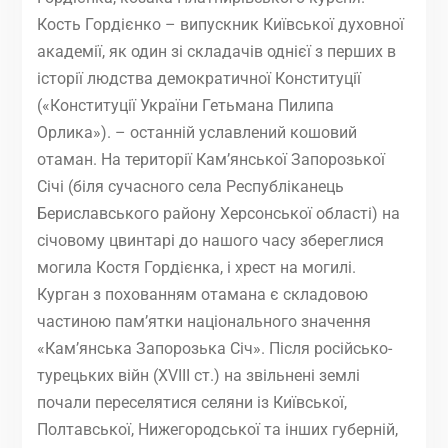
Кость Гордієнко – випускник Київської духовної
академії, як один зі складачів однієї з перших в
історії людства демократичної Конституції
(«Конституції України Гетьмана Пилипа
Орлика»). – останній уславлений кошовий
отаман. На території Кам’янської Запорозької
Січі (біля сучасного села Республіканець
Бериславського району Херсонської області) на
січовому цвинтарі до нашого часу збереглися
могила Костя Гордієнка, і хрест на могилі.
Курган з похованням отамана є складовою
частиною пам’ятки національного значення
«Кам’янська Запорозька Січ». Після російсько-
турецьких війн (ХVIII ст.) на звільнені землі
почали переселятися селяни із Київської,
Полтавської, Нижегородської та інших губерній,