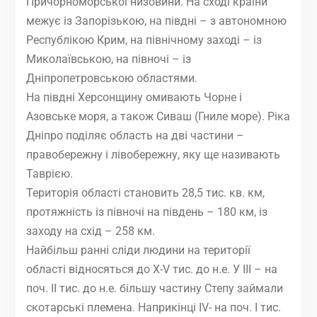
Причорноморської низовини. На сході країни
межує із Запорізькою, на півдні – з автономною
Республікою Крим, на північному заході – із
Миколаївською, на півночі – із
Дніпропетровською областями.
На півдні Херсонщину омивають Чорне і
Азовське моря, а також Сиваш (Гниле море). Ріка
Дніпро поділяє область на дві частини –
правобережну і лівобережну, яку ще називають
Таврією.
Територія області становить 28,5 тис. кв. км,
протяжність із півночі на південь – 180 км, із
заходу на схід – 258 км.
Найбільш ранні сліди людини на території
області відносяться до X-V тис. до н.е. У ІІІ – на
поч. ІІ тис. до н.е. більшу частину Степу займали
скотарські племена. Наприкінці ІV- на поч. І тис.