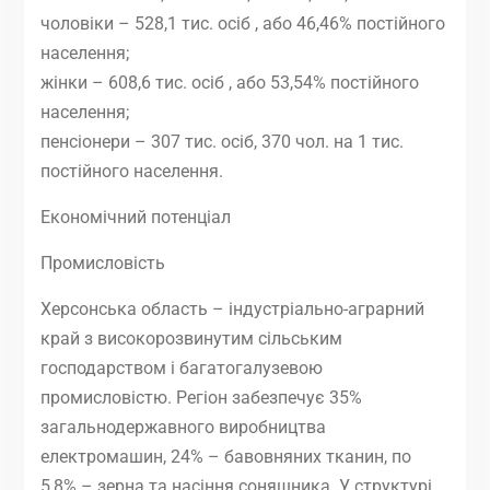
чоловіки – 528,1 тис. осіб , або 46,46% постійного
населення;
жінки – 608,6 тис. осіб , або 53,54% постійного
населення;
пенсіонери – 307 тис. осіб, 370 чол. на 1 тис.
постійного населення.
Економічний потенціал
Промисловість
Херсонська область – індустріально-аграрний
край з високорозвинутим сільським
господарством і багатогалузевою
промисловістю. Регіон забезпечує 35%
загальнодержавного виробництва
електромашин, 24% – бавовняних тканин, по
5,8% – зерна та насіння соняшника. У структурі