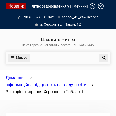
Перейти
Новини:
Діалог з бізнесом
до
Інформація про вступ молоді з
вмісту
+38 (0552) 331-092
school_45_ks@ukr.net
тимчасово окупованих територій
до українських закладів освіти
м. Херсон, вул. Тарле, 12
Літнє оздоровлення у Німеччині
Шкільне життя
Сайт Херсонської загальноосвітньої школи №45
Меню
Пошук
Домашня
Інформаційна відкритість закладу освіти
З історії створення Херсонської області