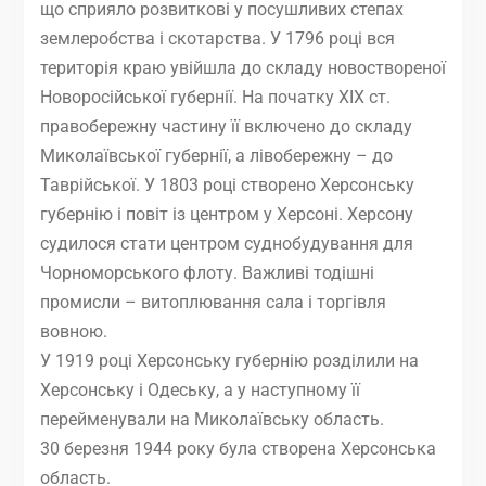
що сприяло розвиткові у посушливих степах
землеробства і скотарства. У 1796 році вся
територія краю увійшла до складу новоствореної
Новоросійської губернії. На початку XIX ст.
правобережну частину її включено до складу
Миколаївської губернії, а лівобережну – до
Таврійської. У 1803 році створено Херсонську
губернію і повіт із центром у Херсоні. Херсону
судилося стати центром суднобудування для
Чорноморського флоту. Важливі тодішні
промисли – витоплювання сала і торгівля
вовною.
У 1919 році Херсонську губернію розділили на
Херсонську і Одеську, а у наступному її
перейменували на Миколаївську область.
30 березня 1944 року була створена Херсонська
область.