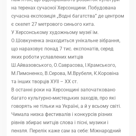
на теренах сучасної Херсонщини. Побудована
сучасна експозиція „Водні багатства” де центром
є скелет 27 метрового синього кита.
У Херсонському художньому музеї ім.
О.Шовкуненка знаходиться унікальне зібрання,
що нараховує понад 7 тис. експонатів, серед
яких роботи уславлених митців
Ш.Айвазовського, О.Саврасова, І.Крамського,
М.Пимоненко, В.Серова, М.Врубеля, К.Коровіна
та інших творців ХУІІ – ХХ ст.
В останні роки на Херсонщині започатковано
багато культурно-мистецьких заходів, про які
говорять не тільки на Україні, а й у всьому світі.
Чимала низка фестивалів і конкурсів різних
рівнів збирає митців слова і пісні, музики і
пензля. Перелік каже сам за себе: Міжнародний