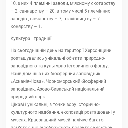
10, з них 4 племінні заводи, м’ясному скотарству
– 2, свинарству – 20, в тому числі 5 племінних
заводів , вівчарству – 7, птахівництву – 7,
конярству – 1.
Культура і традиції
На сьогоднішній день на території Херсонщини
розташувались унікальні об’єкти природно-
заповідного та культурно-історичного фонду.
Найвідоміші з них біосферний заповідник
«Асканія-Нова», Чорноморський біосферний
заповідник, Азово-Сиваський національний
природний парк.
Цікаві і унікальні, з точки зору історично-
культурного надбання, експозиції розташовані у
музеях. Краєзнавчий музей налічує багато
пам’яток, що відображають розвиток культури