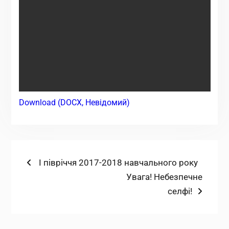
Download (DOCX, Невідомий)
Навігація
Попередній
І півріччя 2017-2018 навчального року
запис:
Наступний
Увага! Небезпечне
записів
запис:
селфі!