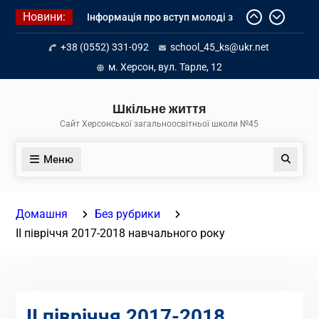
Перейти
Новини:
Інформація про вступ молоді з
до
тимчасово окупованих територій
вмісту
+38 (0552) 331-092
school_45_ks@ukr.net
до українських закладів освіти
Літнє оздоровлення у Німеччині
м. Херсон, вул. Тарле, 12
Діалог з бізнесом
Шкільне життя
Сайт Херсонської загальноосвітньої школи №45
Меню
Пошук
Домашня
Без рубрики
ІІ півріччя 2017-2018 навчального року
ІІ півріччя 2017-2018