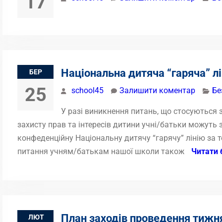
17
Національна дитяча “гаряча” лі
БЕР
25
school45
Залишити коментар
Бе
У разі виникнення питань, що стосуються 
захисту прав та інтересів дитини учні/батьки можуть 
конфеденційну Національну дитячу “гарячу” лінію за 
питання учням/батькам нашої школи також
Читати 
План заходів проведення тижн
ЛЮТ