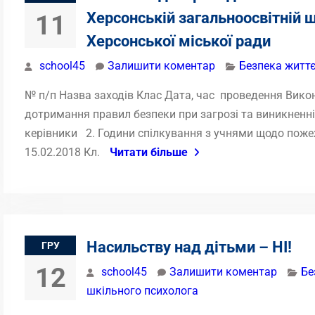
Херсонській загальноосвітній шк
11
Херсонської міської ради
school45
Залишити коментар
Безпека життє
№ п/п Назва заходів Клас Дата, час проведення Вик
дотримання правил безпеки при загрозі та виникненні
керівники 2. Години спілкування з учнями щодо пожежн
15.02.2018 Кл.
Читати більше
Насильству над дітьми – НІ!
ГРУ
12
school45
Залишити коментар
Бе
шкільного психолога