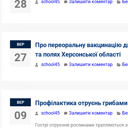
28
school45
Залишити коментар
Бе
Про переоральну вакцинацію ди
ВЕР
та полях Херсонської області
27
school45
Залишити коментар
Бе
Профілактика отруєнь грибами
ВЕР
09
school45
Залишити коментар
Бе
Гострі отруєння рослинами трапляються за