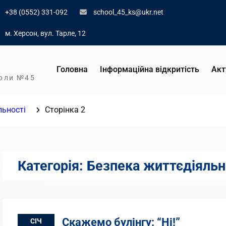
+38 (0552) 331-092
school_45_ks@ukr.net
м. Херсон, вул. Тарле, 12
Головна
Інформаційна відкритість
Акт
коли №45
льності
Сторінка 2
Категорія:
Безпека життєдіяльн
Скажемо булінгу: “Ні!”
СІЧ