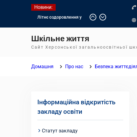
Перейти
Новини:
до
Літнє оздоровлення у
вмісту
Німеччині
Діалог з бізнесом
Шкільне життя
Інформація про вступ
молоді з тимчасово
Сайт Херсонської загальноосвітньої ш
окупованих територій до
українських закладів
Домашня
Про нас
Безпека життєдія
освіти
Інформаційна відкритість
закладу освіти
Статут закладу