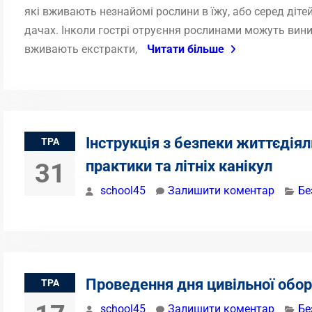
які вживають незнайомі рослини в їжу, або серед дітей,
дачах. Інколи гострі отруєння рослинами можуть вини
вживають екстракти,
Читати більше
Інструкція з безпеки життєдіял
ТРА
практики та літніх канікул
31
school45
Залишити коментар
Бе
Проведення дня цивільної обо
ТРА
school45
Залишити коментар
Бе