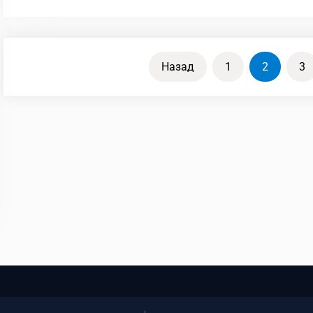
Пагінація
Назад
1
2
3
записів