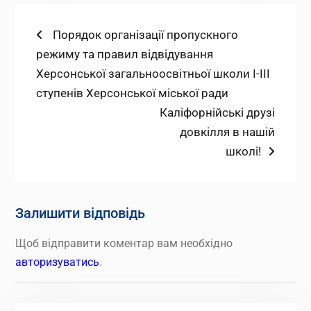
Навігація
Попередній
Порядок організації пропускного
запис:
режиму та правил відвідування
записів
Херсонської загальноосвітньої школи І-ІІІ
ступенів Херсонської міської ради
Наступний
Каліфорнійські друзі
запис:
довкілля в нашій
школі!
Залишити відповідь
Щоб відправити коментар вам необхідно
авторизуватись
.