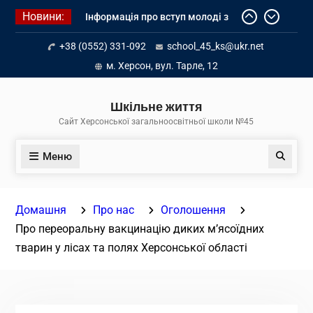
Перейти
Новини:
Інформація про вступ молоді з
до
тимчасово окупованих територій
вмісту
+38 (0552) 331-092
school_45_ks@ukr.net
до українських закладів освіти
Літнє оздоровлення у Німеччині
м. Херсон, вул. Тарле, 12
Діалог з бізнесом
Шкільне життя
Сайт Херсонської загальноосвітньої школи №45
Меню
Пошук
Домашня
Про нас
Оголошення
Про переоральну вакцинацію диких м’ясоїдних
тварин у лісах та полях Херсонської області