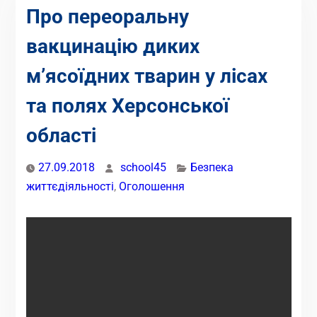
Про переоральну
вакцинацію диких
м’ясоїдних тварин у лісах
та полях Херсонської
області
27.09.2018
school45
Безпека
життєдіяльності
,
Оголошення