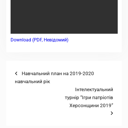
Download (PDF, Невідомий)
Навігація
Попередній
Навчальний план на 2019-2020
запис:
навчальний рік
записів
Наступний
Інтелектуальний
запис:
турнір “Ігри патріотів
Херсонщини 2019”