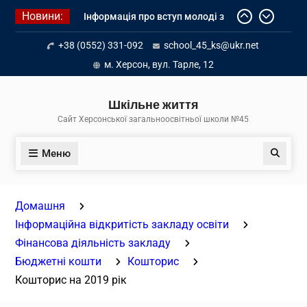
Перейти
Новини:
Інформація про вступ молоді з
до
тимчасово окупованих територій
вмісту
+38 (0552) 331-092
school_45_ks@ukr.net
до українських закладів освіти
Літнє оздоровлення у Німеччині
м. Херсон, вул. Тарле, 12
Діалог з бізнесом
Шкільне життя
Сайт Херсонської загальноосвітньої школи №45
Меню
Пошук
Домашня
Інформаційна відкритість закладу освіти
Фінансова діяльність закладу
Бюджетні кошти
Кошторис
Кошторис на 2019 рік