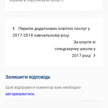
України в Херсонській області.
Навігація
Попередній
Перелік додаткових освітніх послуг у
запис:
2017-2018 навчальному році
записів
Наступний
За кошти зі
запис:
спецрахунку школи у
2017 році
Залишити відповідь
Щоб відправити коментар вам необхідно
авторизуватись
.