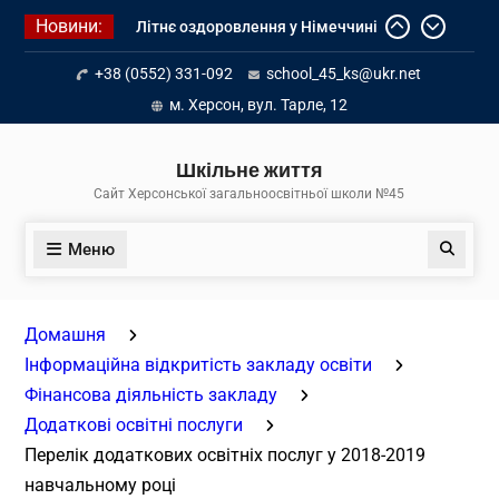
Перейти
Новини:
Літнє оздоровлення у Німеччині
до
Діалог з бізнесом
вмісту
+38 (0552) 331-092
school_45_ks@ukr.net
Інформація про вступ молоді з
тимчасово окупованих територій
м. Херсон, вул. Тарле, 12
до українських закладів освіти
Шкільне життя
Сайт Херсонської загальноосвітньої школи №45
Меню
Пошук
Домашня
Інформаційна відкритість закладу освіти
Фінансова діяльність закладу
Додаткові освітні послуги
Перелік додаткових освітніх послуг у 2018-2019
навчальному році