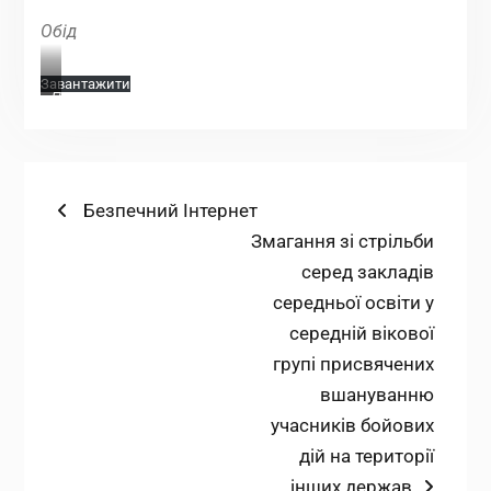
Обід
Завантажити
Полуденок
Навігація
Попередній
Безпечний Інтернет
запис:
Наступний
Змагання зі стрільби
записів
запис:
серед закладів
середньої освіти у
середній вікової
групі присвячених
вшануванню
учасників бойових
дій на території
інших держав