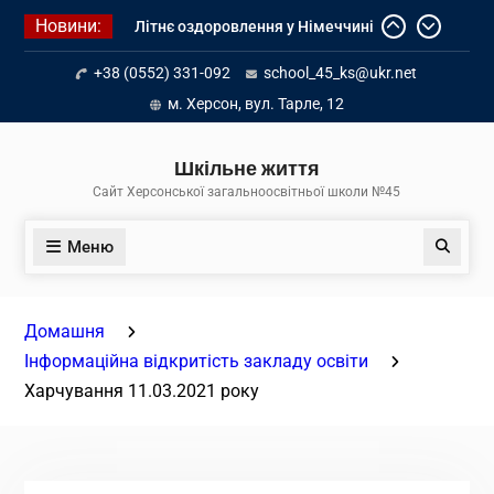
Перейти
Новини:
Літнє оздоровлення у Німеччині
до
Діалог з бізнесом
вмісту
+38 (0552) 331-092
school_45_ks@ukr.net
Інформація про вступ молоді з
тимчасово окупованих територій
м. Херсон, вул. Тарле, 12
до українських закладів освіти
Шкільне життя
Сайт Херсонської загальноосвітньої школи №45
Меню
Пошук
Домашня
Інформаційна відкритість закладу освіти
Харчування 11.03.2021 року