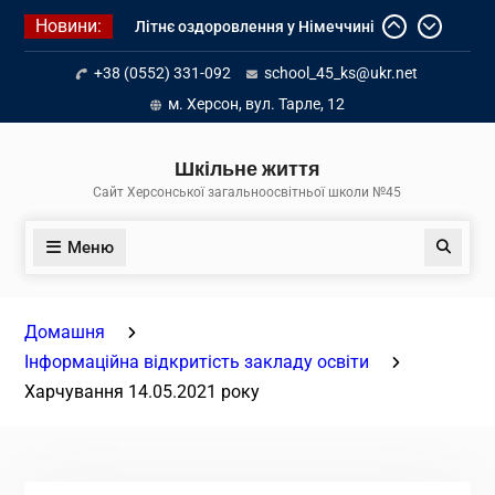
Перейти
Новини:
Літнє оздоровлення у Німеччині
до
Діалог з бізнесом
вмісту
+38 (0552) 331-092
school_45_ks@ukr.net
Інформація про вступ молоді з
тимчасово окупованих територій
м. Херсон, вул. Тарле, 12
до українських закладів освіти
Шкільне життя
Сайт Херсонської загальноосвітньої школи №45
Меню
Пошук
Домашня
Інформаційна відкритість закладу освіти
Харчування 14.05.2021 року