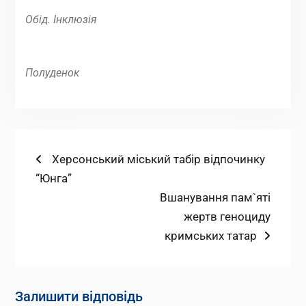
Обід. Інклюзія
Полуденок
Навігація
Попередній
Херсонський міський табір відпочинку
запис:
“Юнга”
записів
Наступний
Вшанування пам`яті
запис:
жертв геноциду
кримських татар
Залишити відповідь