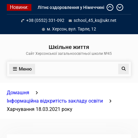
Перейти
Новини:
Літнє оздоровлення у Німеччині
до
Діалог з бізнесом
вмісту
+38 (0552) 331-092
school_45_ks@ukr.net
Інформація про вступ молоді з
тимчасово окупованих територій
м. Херсон, вул. Тарле, 12
до українських закладів освіти
Шкільне життя
Сайт Херсонської загальноосвітньої школи №45
Меню
Пошук
Домашня
Інформаційна відкритість закладу освіти
Харчування 18.03.2021 року