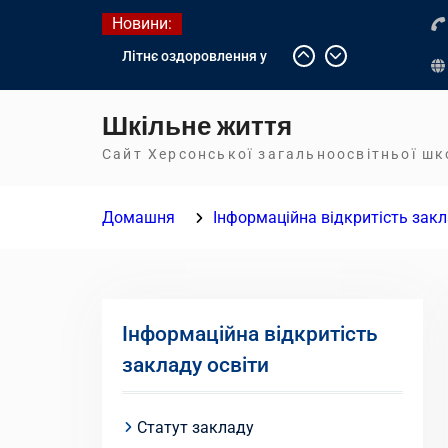
Перейти
Новини:
до
Літнє оздоровлення у
вмісту
Німеччині
Діалог з бізнесом
Шкільне життя
Інформація про вступ
молоді з тимчасово
Сайт Херсонської загальноосвітньої ш
окупованих територій до
українських закладів
Домашня
Інформаційна відкритість закл
освіти
Інформаційна відкритість
закладу освіти
Статут закладу