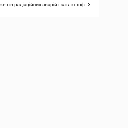
запис:
жертв радіаційних аварій і катастроф