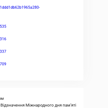
им
Наступний
Відзначення Міжнародного дня пам’яті