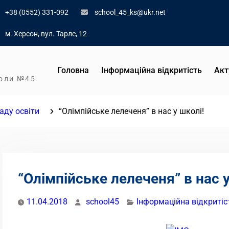
+38 (0552) 331-092
school_45_ks@ukr.net
м. Херсон, вул. Тарле, 12
Головна
Інформаційна відкритість
Акт
коли №45
аду освіти
“Олімпійське лелеченя” в нас у школі!
“Олімпійське лелеченя” в нас у
11.04.2018
school45
Інформаційна відкритіс