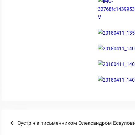
Навігація
Попередній
Зустріч з письменником Олександром Есаулов
запис: