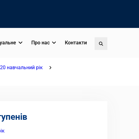
уальне
Про нас
Контакти
Пошук
20 навчальний рік
тупенів
ік