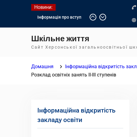
Перейти
Новини:
до
Інформація про вступ
вмісту
молоді з тимчасово
окупованих територій до
Шкільне життя
українських закладів
освіти
Сайт Херсонської загальноосвітньої ш
Літнє оздоровлення у
Німеччині
Домашня
Інформаційна відкритість закл
Діалог з бізнесом
Розклад освітніх занять ІІ-ІІІ ступенів
Інформаційна відкритість
закладу освіти