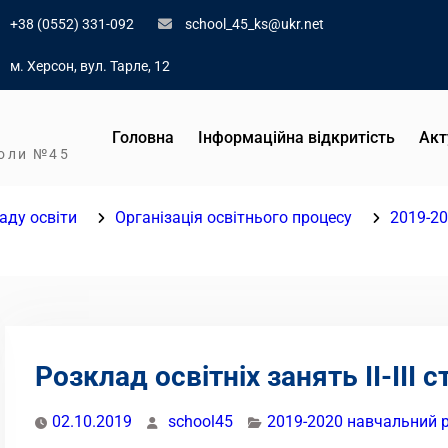
+38 (0552) 331-092
school_45_ks@ukr.net
м. Херсон, вул. Тарле, 12
Головна
Інформаційна відкритість
Акт
коли №45
аду освіти
Організація освітнього процесу
2019-20
Розклад освітніх занять ІІ-ІІІ с
02.10.2019
school45
2019-2020 навчальний р