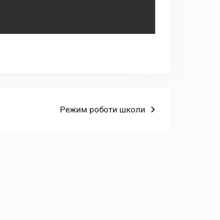
Наступний
Режим роботи школи
запис: