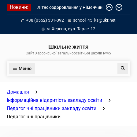
Перейти
Новини:
Літнє оздоровлення у Німеччині
до
Діалог з бізнесом
вмісту
+38 (0552) 331-092
school_45_ks@ukr.net
Інформація про вступ молоді з
тимчасово окупованих територій
м. Херсон, вул. Тарле, 12
до українських закладів освіти
Шкільне життя
Сайт Херсонської загальноосвітньої школи №45
Меню
Пошук
Домашня
Інформаційна відкритість закладу освіти
Педагогічні працівники закладу освіти
Педагогічні працівники