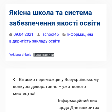
Якісна школа та система
забезпечення якості освіти
09.04.2021
school45
Інформаційна
відкритість закладу освіти
YAkisna-shkola
Завантажити
Навігація
Попередній
Вітаємо переможців у Всеукраїнському
запис:
конкурсі декоративно – ужиткового
записів
мистецтва!
Наступний
Інформаційний лист
запис:
щодо Дня відкритих