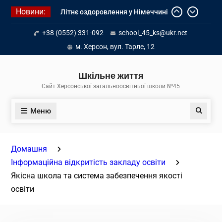
Перейти
Новини:
Літнє оздоровлення у Німеччині
до
Діалог з бізнесом
вмісту
+38 (0552) 331-092
school_45_ks@ukr.net
Інформація про вступ молоді з
тимчасово окупованих територій
м. Херсон, вул. Тарле, 12
до українських закладів освіти
Шкільне життя
Сайт Херсонської загальноосвітньої школи №45
Меню
Пошук
Домашня
Інформаційна відкритість закладу освіти
Якісна школа та система забезпечення якості
освіти