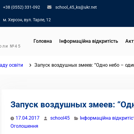
+38 (0552) 331-092
school_45_ks@ukr.net
м. Херсон, вул. Тарле, 12
Головна
Інформаційна відкритість
Акт
коли №45
аду освіти
Запуск воздушных змеев: “Одно небо – оди
Запуск воздушных змеев: “Одн
17.04.2017
school45
Інформаційна відкритіс
Оголошення