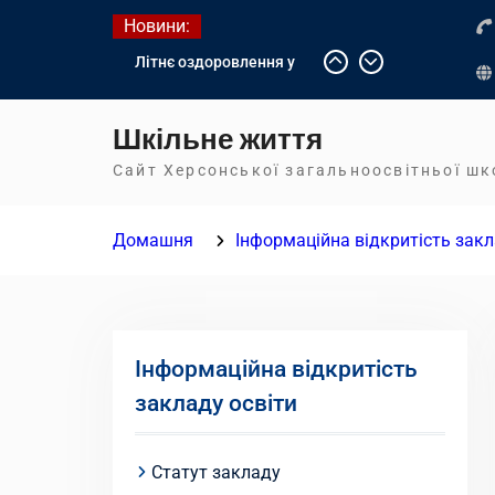
Перейти
Новини:
до
Літнє оздоровлення у
вмісту
Німеччині
Діалог з бізнесом
Шкільне життя
Інформація про вступ
молоді з тимчасово
Сайт Херсонської загальноосвітньої ш
окупованих територій до
українських закладів
Домашня
Інформаційна відкритість закл
освіти
Інформаційна відкритість
закладу освіти
Статут закладу