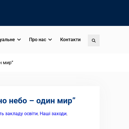
уальне
Про нас
Контакти
Пошук
н мир”
о небо – один мир”
ть закладу освіти
,
Наші заходи
,