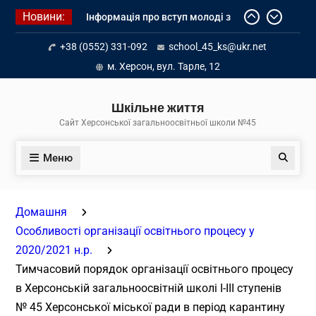
Перейти
Новини:
Інформація про вступ молоді з
до
тимчасово окупованих територій
вмісту
+38 (0552) 331-092
school_45_ks@ukr.net
до українських закладів освіти
Літнє оздоровлення у Німеччині
м. Херсон, вул. Тарле, 12
Діалог з бізнесом
Шкільне життя
Сайт Херсонської загальноосвітньої школи №45
Меню
Пошук
Домашня
Особливості організації освітнього процесу у
2020/2021 н.р.
Тимчасовий порядок організації освітнього процесу
в Херсонській загальноосвітній школі І-ІІІ ступенів
№ 45 Херсонської міської ради в період карантину