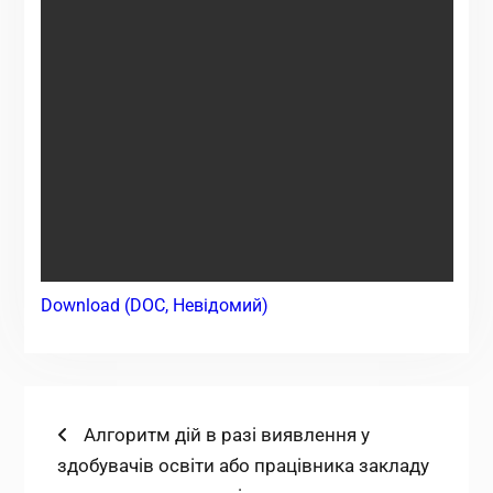
Download (DOC, Невідомий)
Навігація
Попередній
Алгоритм дій в разі виявлення у
запис:
здобувачів освіти або працівника закладу
записів