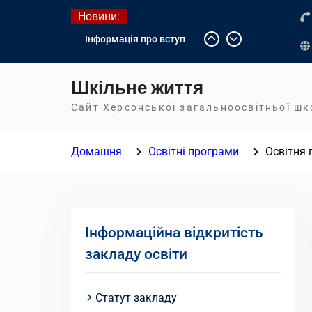
Перейти
Новини:
до
Інформація про вступ
вмісту
молоді з тимчасово
окупованих територій до
Шкільне життя
українських закладів
освіти
Сайт Херсонської загальноосвітньої ш
Літнє оздоровлення у
Німеччині
Домашня
Освітні програми
Освітня 
Діалог з бізнесом
Інформаційна відкритість
закладу освіти
Статут закладу