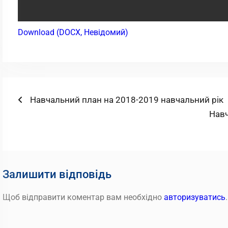
Download (DOCX, Невідомий)
Навігація
Попередній
Навчальний план на 2018-2019 навчальний рік
запис:
Наст
Навч
записів
запи
Залишити відповідь
Щоб відправити коментар вам необхідно
авторизуватись
.