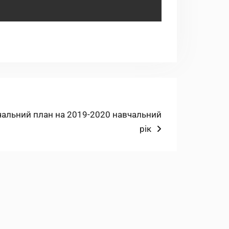
упний
альний план на 2019-2020 навчальний
с:
рік