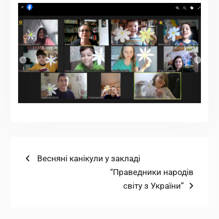
Навігація
Попередній
Весняні канікули у закладі
запис:
Наступний
“Праведники народів
записів
запис:
світу з України”