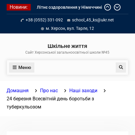
Перейти
Новини:
Літнє оздоровлення у Німеччині
до
Діалог з бізнесом
вмісту
+38 (0552) 331-092
school_45_ks@ukr.net
Інформація про вступ молоді з
тимчасово окупованих територій
м. Херсон, вул. Тарле, 12
до українських закладів освіти
Шкільне життя
Сайт Херсонської загальноосвітньої школи №45
Меню
Пошук
Домашня
Про нас
Наші заходи
24 березня Всесвітній день боротьби з
туберкульозом