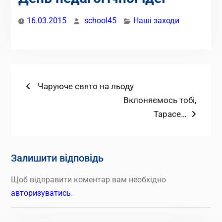
16.03.2015
school45
Наші заходи
Навігація
Попередній
Чаруюче свято на льоду
запис:
Наступний
Вклоняємось тобі,
записів
запис:
Тарасе…
Залишити відповідь
Щоб відправити коментар вам необхідно
авторизуватись
.