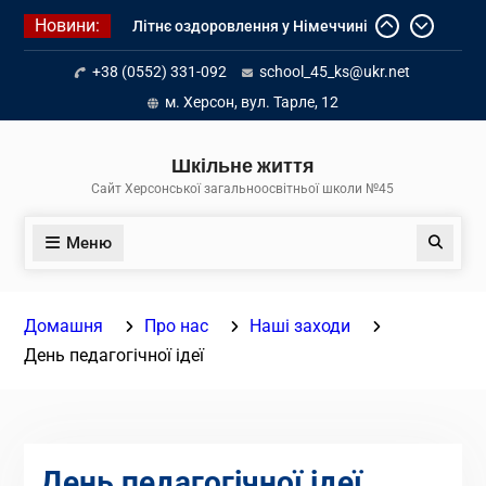
Перейти
Новини:
Літнє оздоровлення у Німеччині
до
Діалог з бізнесом
вмісту
+38 (0552) 331-092
school_45_ks@ukr.net
Інформація про вступ молоді з
тимчасово окупованих територій
м. Херсон, вул. Тарле, 12
до українських закладів освіти
Шкільне життя
Сайт Херсонської загальноосвітньої школи №45
Меню
Пошук
Домашня
Про нас
Наші заходи
День педагогічної ідеї
День педагогічної ідеї