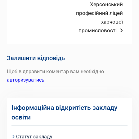
запис:
Наступний
Херсонський
записів
запис:
професійний ліцей
харчової
промисловості
Залишити відповідь
Щоб відправити коментар вам необхідно
авторизуватись
.
Інформаційна відкритість закладу
освіти
Статут закладу