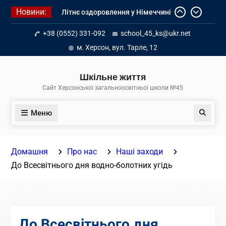
Перейти
Новини:
Літнє оздоровлення у Німеччині
до
Діалог з бізнесом
вмісту
+38 (0552) 331-092
school_45_ks@ukr.net
Інформація про вступ молоді з
тимчасово окупованих територій
м. Херсон, вул. Тарле, 12
до українських закладів освіти
Шкільне життя
Сайт Херсонської загальноосвітньої школи №45
Меню
Пошук
Домашня
Про нас
Наші заходи
До Всесвітнього дня водно-болотних угідь
До Всесвітнього дня