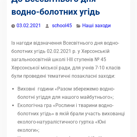
водно-болотних угідь
03.02.2021
school45
Наші заходи
Із нагоди відзначення Всесвітнього дня водно-
болотних угідь 02.02.2021 р. у Херсонській
загальноосвітній школі І-ІІІ ступенів № 45
Херсонської міської ради, для учнів 7-10 класів
були проведені тематичні позакласні заходи:
Виховні години «Разом збережемо водно-
болотні угіддя для нашого майбутнього»;
Екологічна гра «Рослини і тварини водно-
болотних угідь» в якій брали участь вихованці
еколого-натуралістичного гуртка «Юні
екологи»;