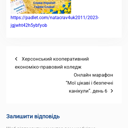
https://padlet.com/natacrav4uk2011/2023-
jgjwht42h5ybfyob
Навігація
Попередній
Херсонський кооперативний
запис:
економіко-правовий коледж
записів
Наступний
Онлайн марафон
запис:
“Мої цікаві і безпечні
канікули”. день 6
Залишити відповідь