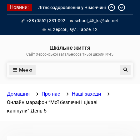
Перейти
Новини:
Літнє оздоровлення у Німеччині
до
Діалог з бізнесом
вмісту
+38 (0552) 331-092
school_45_ks@ukr.net
Інформація про вступ молоді з
тимчасово окупованих територій
м. Херсон, вул. Тарле, 12
до українських закладів освіти
Шкільне життя
Сайт Херсонської загальноосвітньої школи №45
Меню
Пошук
Домашня
Про нас
Наші заходи
Онлайн марафон “Мої безпечні і цікаві
канікули”.День 5