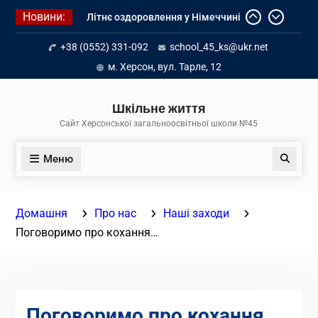
Перейти
Новини:
Літнє оздоровлення у Німеччині
до
Діалог з бізнесом
вмісту
+38 (0552) 331-092
school_45_ks@ukr.net
Інформація про вступ молоді з
тимчасово окупованих територій
м. Херсон, вул. Тарле, 12
до українських закладів освіти
Шкільне життя
Сайт Херсонської загальноосвітньої школи №45
Меню
Пошук
Домашня
Про нас
Наші заходи
Поговоримо про кохання…
Поговоримо про кохання…