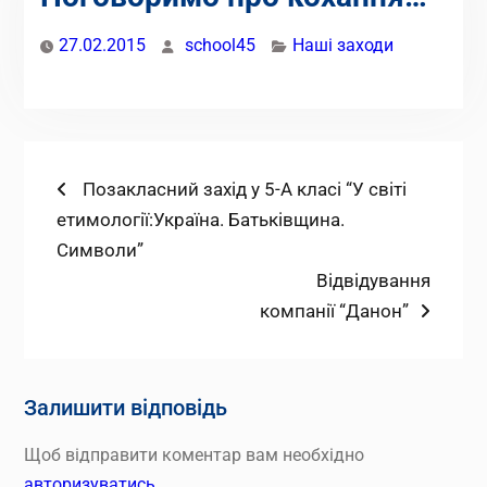
27.02.2015
school45
Наші заходи
Навігація
Попередній
Позакласний захід у 5-А класі “У світі
запис:
етимології:Україна. Батьківщина.
записів
Символи”
Наступний
Відвідування
запис:
компанії “Данон”
Залишити відповідь
Щоб відправити коментар вам необхідно
авторизуватись
.