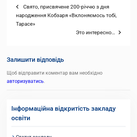
Навігація
Попередній
Cвято, присвячене 200-річчю з дня
запис:
народження Кобзаря «Вклоняємось тобі,
записів
Тарасе»
Наступний
Это интересно…
запис:
Залишити відповідь
Щоб відправити коментар вам необхідно
авторизуватись
.
Інформаційна відкритість закладу
освіти