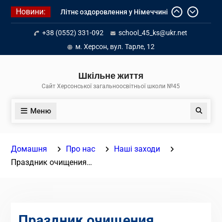
Перейти
Новини:
Літнє оздоровлення у Німеччині
до
Діалог з бізнесом
вмісту
+38 (0552) 331-092
school_45_ks@ukr.net
Інформація про вступ молоді з
тимчасово окупованих територій
м. Херсон, вул. Тарле, 12
до українських закладів освіти
Шкільне життя
Сайт Херсонської загальноосвітньої школи №45
Меню
Пошук
Домашня
Про нас
Наші заходи
Праздник очищения…
Праздник очищения…