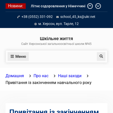
Перейти
Новини:
Літнє оздоровлення у Німеччині
до
Діалог з бізнесом
вмісту
+38 (0552) 331-092
school_45_ks@ukr.net
Інформація про вступ молоді з
тимчасово окупованих територій
м. Херсон, вул. Тарле, 12
до українських закладів освіти
Шкільне життя
Сайт Херсонської загальноосвітньої школи №45
Меню
Пошук
Домашня
Про нас
Наші заходи
Привітання із закінченням навчального року
Привітання із закінченням