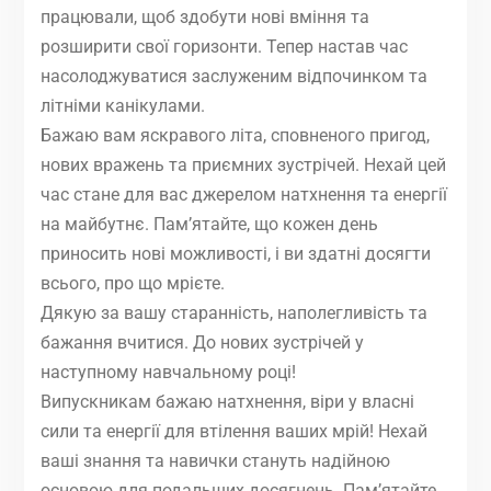
працювали, щоб здобути нові вміння та
розширити свої горизонти. Тепер настав час
насолоджуватися заслуженим відпочинком та
літніми канікулами.
Бажаю вам яскравого літа, сповненого пригод,
нових вражень та приємних зустрічей. Нехай цей
час стане для вас джерелом натхнення та енергії
на майбутнє. Пам’ятайте, що кожен день
приносить нові можливості, і ви здатні досягти
всього, про що мрієте.
Дякую за вашу старанність, наполегливість та
бажання вчитися. До нових зустрічей у
наступному навчальному році!
Випускникам бажаю натхнення, віри у власні
сили та енергії для втілення ваших мрій! Нехай
ваші знання та навички стануть надійною
основою для подальших досягнень. Пам’ятайте,