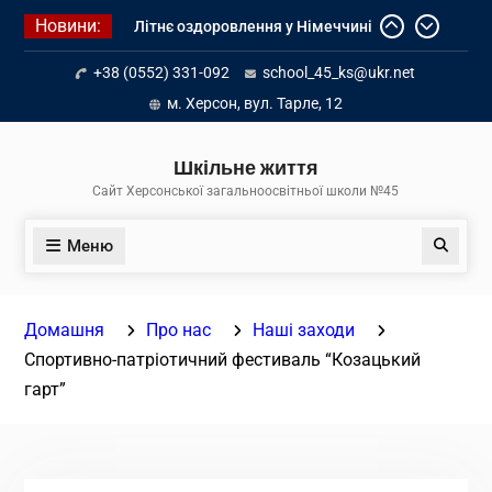
Перейти
Новини:
Літнє оздоровлення у Німеччині
до
Діалог з бізнесом
вмісту
+38 (0552) 331-092
school_45_ks@ukr.net
Інформація про вступ молоді з
тимчасово окупованих територій
м. Херсон, вул. Тарле, 12
до українських закладів освіти
Шкільне життя
Сайт Херсонської загальноосвітньої школи №45
Меню
Пошук
Домашня
Про нас
Наші заходи
Спортивно-патріотичний фестиваль “Козацький
гарт”