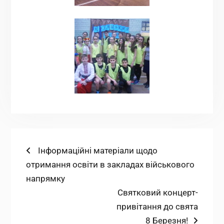
Навігація
Попередній
Інформаційні матеріали щодо
запис:
отримання освіти в закладах військового
записів
напрямку
Наступний
Святковий концерт-
запис:
привітання до свята
8 Березня!