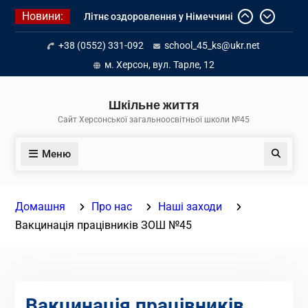
Перейти
Новини:
Літнє оздоровлення у Німеччині
до
Діалог з бізнесом
вмісту
+38 (0552) 331-092
school_45_ks@ukr.net
Інформація про вступ молоді з
тимчасово окупованих територій
м. Херсон, вул. Тарле, 12
до українських закладів освіти
Шкільне життя
Сайт Херсонської загальноосвітньої школи №45
Меню
Пошук
Домашня
Про нас
Наші заходи
Вакцинація працівників ЗОШ №45
Вакцинація працівників