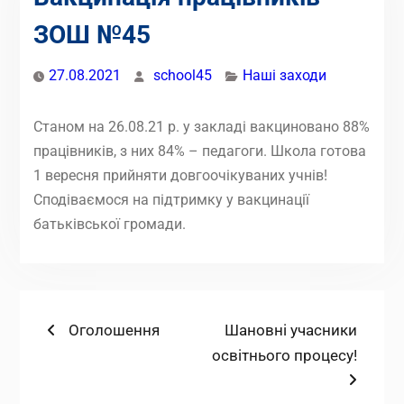
ЗОШ №45
27.08.2021
school45
Наші заходи
Станом на 26.08.21 р. у закладі вакциновано 88%
працівників, з них 84% – педагоги. Школа готова
1 вересня прийняти довгоочікуваних учнів!
Сподіваємося на підтримку у вакцинації
батьківської громади.
Навігація
Попередній
Наступний
Оголошення
Шановні учасники
запис:
запис:
освітнього процесу!
записів