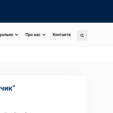
уальне
Про нас
Контакти
Пошук
ючик”