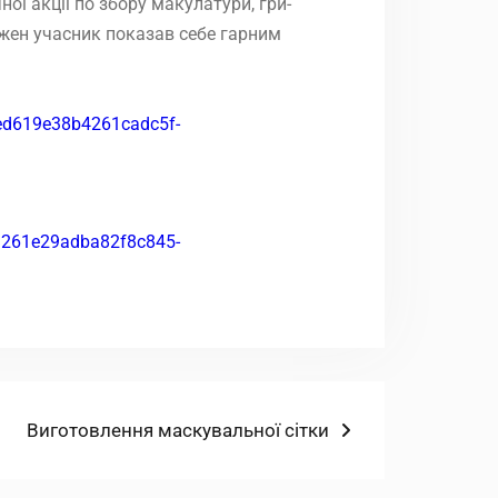
ої акції по збору макулатури, гри-
ожен учасник показав себе гарним
Наступний
Виготовлення маскувальної сітки
запис: