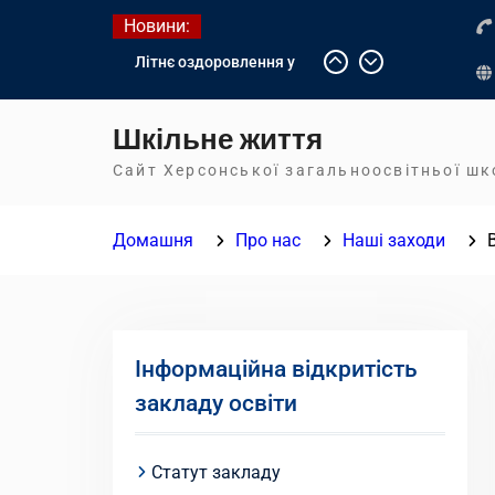
Перейти
Новини:
до
Літнє оздоровлення у
вмісту
Німеччині
Діалог з бізнесом
Шкільне життя
Інформація про вступ
молоді з тимчасово
Сайт Херсонської загальноосвітньої ш
окупованих територій до
українських закладів
Домашня
Про нас
Наші заходи
освіти
Інформаційна відкритість
закладу освіти
Статут закладу