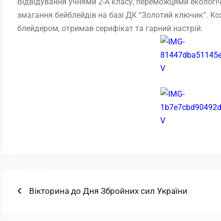
Відвідування учнями 2-А класу, переможцями екологічн
змагання бейблейдів на базі ДК “Золотий ключик”. К
блейдером, отримав серифікат та гарний настрій.
Навігація
Попередній
Вікторина до Дня Збройних сил України
запис:
записів