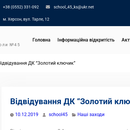
+38 (0552) 331-092
school_45_ks@ukr.net
м. Херсон, вул. Тарле, 12
Головна
Інформаційна відкритість
Акт
коли №45
Відвідування ДК “Золотий ключик”
Відвідування ДК “Золотий кл
10.12.2019
school45
Наші заходи