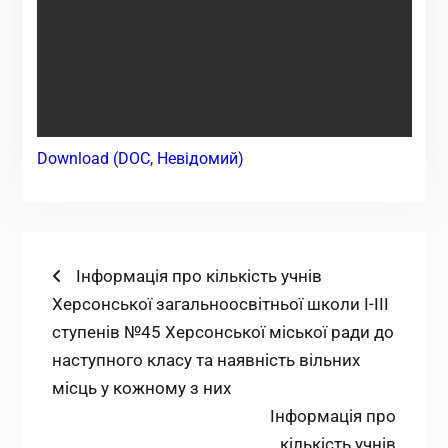
Download (DOC, Невідомий)
Навігація
Попередній
Інформація про кількість учнів
запис:
Херсонської загальноосвітньої школи І-ІІІ
записів
ступенів №45 Херсонської міської ради до
наступного класу та наявність вільних
місць у кожному з них
Наступний
Інформація про
запис:
кількість учнів