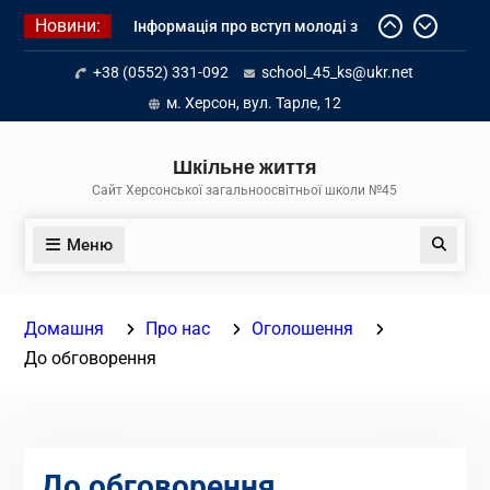
Перейти
Новини:
Інформація про вступ молоді з
до
тимчасово окупованих територій
вмісту
+38 (0552) 331-092
school_45_ks@ukr.net
до українських закладів освіти
Літнє оздоровлення у Німеччині
м. Херсон, вул. Тарле, 12
Діалог з бізнесом
Шкільне життя
Сайт Херсонської загальноосвітньої школи №45
Меню
Пошук
Домашня
Про нас
Оголошення
До обговорення
До обговорення