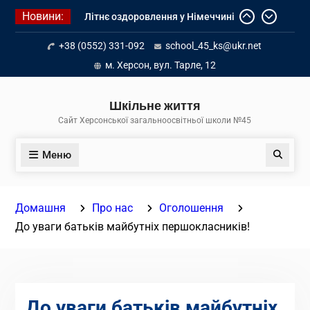
Перейти
Новини:
Літнє оздоровлення у Німеччині
до
Діалог з бізнесом
вмісту
+38 (0552) 331-092
school_45_ks@ukr.net
Інформація про вступ молоді з
тимчасово окупованих територій
м. Херсон, вул. Тарле, 12
до українських закладів освіти
Шкільне життя
Сайт Херсонської загальноосвітньої школи №45
Меню
Пошук
Домашня
Про нас
Оголошення
До уваги батьків майбутніх першокласників!
До уваги батьків майбутніх