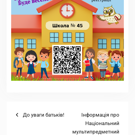
Навігація
Попередній
Наступний
До уваги батьків!
Інформація про
запис:
запис:
Національний
записів
мультипредметний