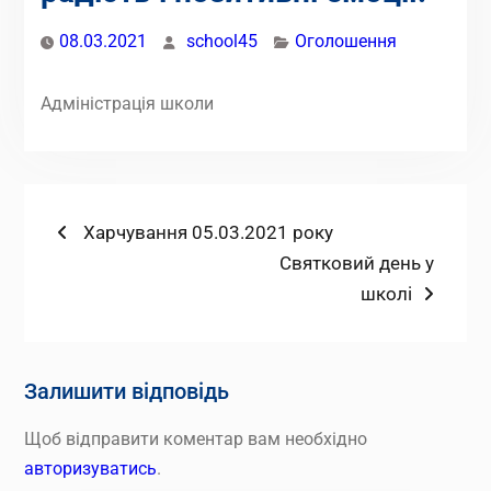
08.03.2021
school45
Оголошення
Адміністрація школи
Навігація
Попередній
Харчування 05.03.2021 року
запис:
Наступний
Святковий день у
записів
запис:
школі
Залишити відповідь
Щоб відправити коментар вам необхідно
авторизуватись
.