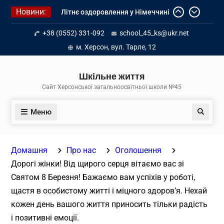
Перейти
Новини:
Літнє оздоровлення у Німеччині
до
Діалог з бізнесом
вмісту
+38 (0552) 331-092
school_45_ks@ukr.net
Інформація про вступ молоді з
тимчасово окупованих територій
м. Херсон, вул. Тарле, 12
до українських закладів освіти
Шкільне життя
Сайт Херсонської загальноосвітньої школи №45
Меню
Пошук
Домашня
Про нас
Оголошення
Дорогі жінки! Від щирого серця вітаємо вас зі
Святом 8 Березня! Бажаємо вам успіхів у роботі,
щастя в особистому житті і міцного здоров’я. Нехай
кожен день вашого життя приносить тільки радість
і позитивні емоції.