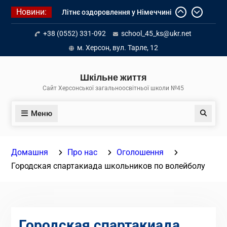
Перейти
Новини:
Літнє оздоровлення у Німеччині
до
Діалог з бізнесом
вмісту
+38 (0552) 331-092
school_45_ks@ukr.net
Інформація про вступ молоді з
тимчасово окупованих територій
м. Херсон, вул. Тарле, 12
до українських закладів освіти
Шкільне життя
Сайт Херсонської загальноосвітньої школи №45
Меню
Пошук
Домашня
Про нас
Оголошення
Городская спартакиада школьников по волейболу
Городская спартакиада