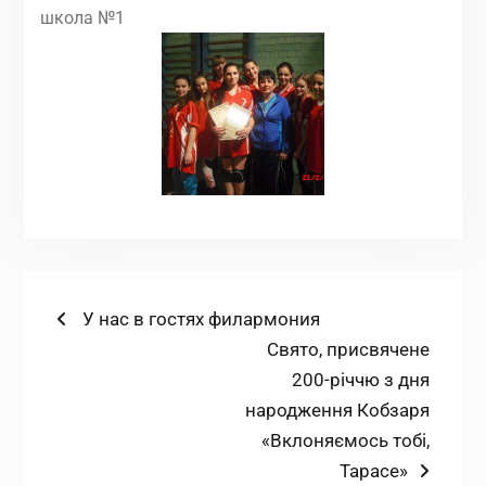
школа №1
Навігація
Попередній
У нас в гостях филармония
запис:
Наступний
Cвято, присвячене
записів
запис:
200-річчю з дня
народження Кобзаря
«Вклоняємось тобі,
Тарасе»