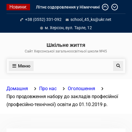
Перейти
Новини:
Літнє оздоровлення у Німеччині
до
Діалог з бізнесом
вмісту
+38 (0552) 331-092
school_45_ks@ukr.net
Інформація про вступ молоді з
тимчасово окупованих територій
м. Херсон, вул. Тарле, 12
до українських закладів освіти
Шкільне життя
Сайт Херсонської загальноосвітньої школи №45
Меню
Пошук
Домашня
Про нас
Оголошення
Про продовження набору до закладів професійної
(професійно-технічної) освіти до 01.10.2019 р.