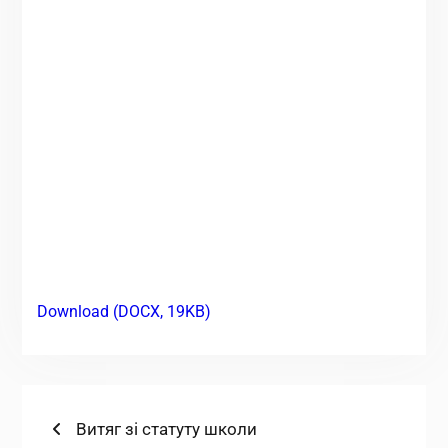
Download (DOCX, 19KB)
Навігація
Попередній
Витяг зі статуту школи