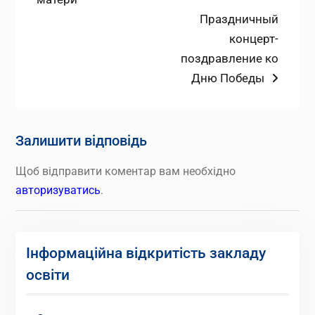
записів
Наступний
Праздничный
запис:
концерт-
поздравление ко
Дню Победы
Залишити відповідь
Щоб відправити коментар вам необхідно
авторизуватись
.
Інформаційна відкритість закладу
освіти