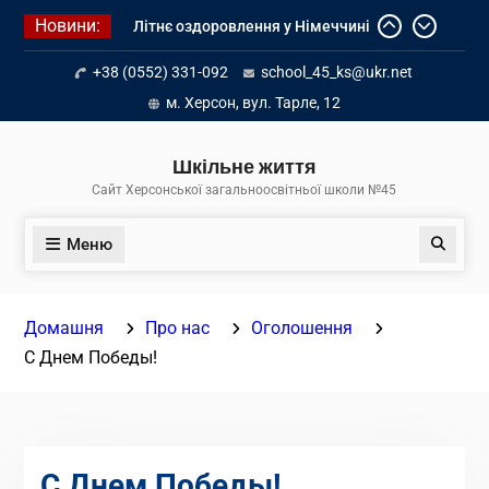
Перейти
Новини:
Літнє оздоровлення у Німеччині
до
Діалог з бізнесом
вмісту
+38 (0552) 331-092
school_45_ks@ukr.net
Інформація про вступ молоді з
тимчасово окупованих територій
м. Херсон, вул. Тарле, 12
до українських закладів освіти
Шкільне життя
Сайт Херсонської загальноосвітньої школи №45
Меню
Пошук
Домашня
Про нас
Оголошення
С Днем Победы!
С Днем Победы!