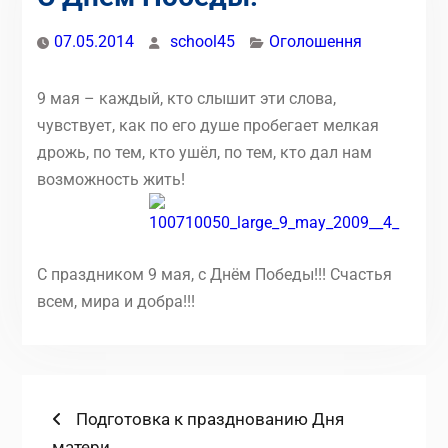
07.05.2014
school45
Оголошення
9 мая – каждый, кто слышит эти слова,
чувствует, как по его душе пробегает мелкая
дрожь, по тем, кто ушёл, по тем, кто дал нам
возможность жить!
С праздником 9 мая, с Днём Победы!!! Счастья
всем, мира и добра!!!
Навігація
Попередній
Подготовка к празднованию Дня
запис:
матери