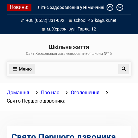
Перейти
Новини:
Літнє оздоровлення у Німеччині
до
Діалог з бізнесом
вмісту
+38 (0552) 331-092
school_45_ks@ukr.net
Інформація про вступ молоді з
тимчасово окупованих територій
м. Херсон, вул. Тарле, 12
до українських закладів освіти
Шкільне життя
Сайт Херсонської загальноосвітньої школи №45
Меню
Пошук
Домашня
Про нас
Оголошення
Свято Першого дзвоника
Свято Першого дзвоника