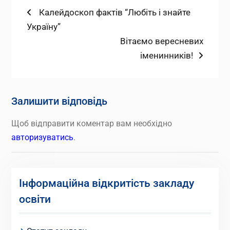
Навігація
Попередній
Калейдоскоп фактів “Любіть і знайте
запис:
Україну”
записів
Наступний
Вітаємо вересневих
запис:
іменинників!
Залишити відповідь
Щоб відправити коментар вам необхідно
авторизуватись
.
Інформаційна відкритість закладу
освіти