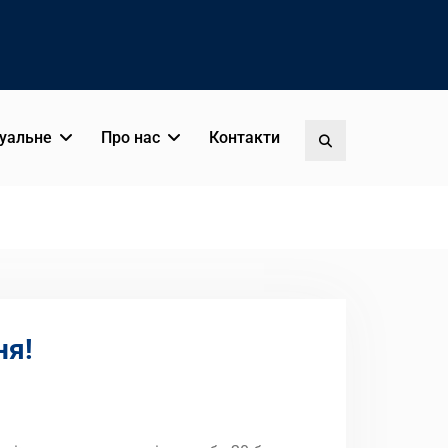
уальне
Про нас
Контакти
Пошук
ня!