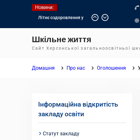
Перейти
Новини:
до
Літнє оздоровлення у
вмісту
Німеччині
Діалог з бізнесом
Шкільне життя
Інформація про вступ
молоді з тимчасово
Сайт Херсонської загальноосвітньої ш
окупованих територій до
українських закладів
Домашня
Про нас
Оголошення
освіти
Інформаційна відкритість
закладу освіти
Статут закладу