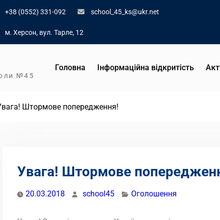
+38 (0552) 331-092
school_45_ks@ukr.net
м. Херсон, вул. Тарле, 12
Головна
Інформаційна відкритість
Акт
коли №45
Увага! Штормове попередження!
Увага! Штормове попереджен
20.03.2018
school45
Оголошення