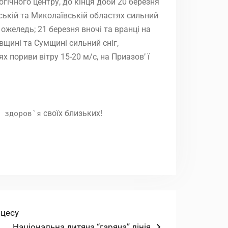
гічного центру, до кінця доби 20 березня
еській та Миколаївській областях сильний
 ожеледь; 21 березня вночі та вранці на
вщині та Сумщині сильний сніг,
х пориви вітру 15-20 м/с, на Приазов’ ї
своїх близьких!
 здоров`я
оцесу
Наступний
Національна дитяча “гаряча” лінія