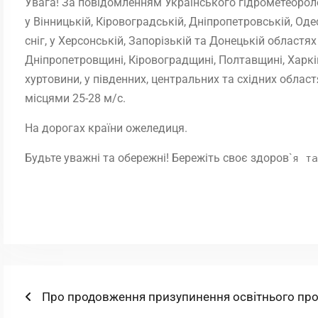
Увага! За повідомленням Українського гідрометеороло
у Вінницькій, Кіровоградській, Дніпропетровській, Од
сніг, у Херсонській, Запорізькій та Донецькій областях
Дніпропетровщині, Кіровоградщині, Полтавщині, Харкі
хуртовини, у південних, центральних та східних областя
місцями 25-28 м/с.
На дорогах країни ожеледиця.
Будьте уважні та обережні! Бережіть своє здоров`
я та
Навігація
Попередній
Про продовження призупинення освітнього пр
запис: