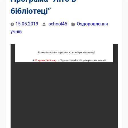
бібліотеці”
15.05.2019
school45
Оздоровлення
учнів