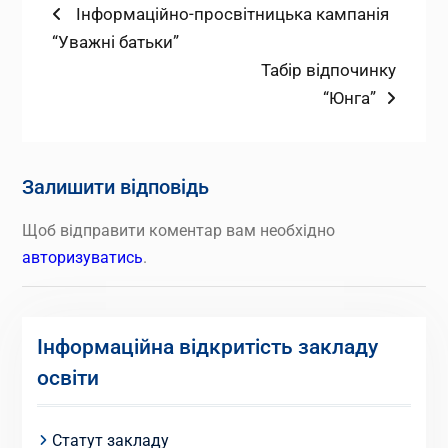
Навігація
Попередній
Інформаційно-просвітницька кампанія
запис:
“Уважні батьки”
записів
Наступний
Табір відпочинку
запис:
“Юнга”
Залишити відповідь
Щоб відправити коментар вам необхідно
авторизуватись
.
Інформаційна відкритість закладу
освіти
Статут закладу