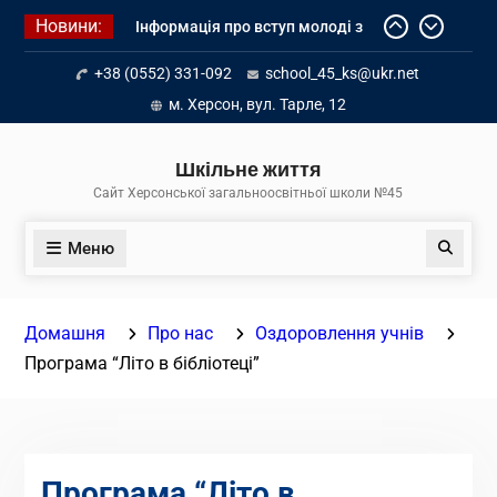
Перейти
Новини:
Інформація про вступ молоді з
до
тимчасово окупованих територій
вмісту
+38 (0552) 331-092
school_45_ks@ukr.net
до українських закладів освіти
Літнє оздоровлення у Німеччині
м. Херсон, вул. Тарле, 12
Діалог з бізнесом
Шкільне життя
Сайт Херсонської загальноосвітньої школи №45
Меню
Пошук
Домашня
Про нас
Оздоровлення учнів
Програма “Літо в бібліотеці”
Програма “Літо в