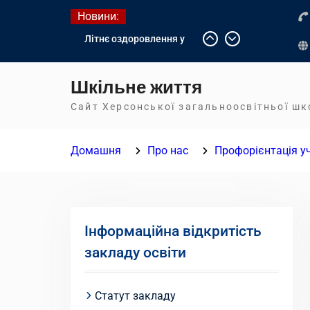
Перейти
Новини:
до
Літнє оздоровлення у
вмісту
Німеччині
Діалог з бізнесом
Шкільне життя
Інформація про вступ
молоді з тимчасово
Сайт Херсонської загальноосвітньої ш
окупованих територій до
українських закладів
Домашня
Про нас
Профорієнтація у
освіти
Інформаційна відкритість
закладу освіти
Статут закладу