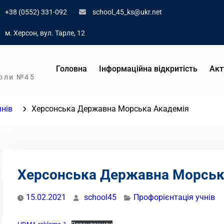
+38 (0552) 331-092
school_45_ks@ukr.net
м. Херсон, вул. Тарле, 12
Головна
Інформаційна відкритість
Акт
коли №45
чнів
Херсонська Державна Морська Академія
Херсонська Державна Морськ
15.02.2021
school45
Профорієнтація учнів