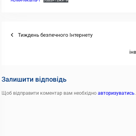
HDMA-reklama-1
Завантажити
Навігація
Попередній
Тиждень безпечного Інтернету
запис:
записів
ін
Залишити відповідь
Щоб відправити коментар вам необхідно
авторизуватись
.