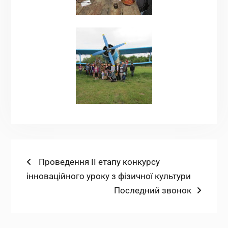
Навігація
Попередній
Проведення ІІ етапу конкурсу
запис:
інноваційного уроку з фізичної культури
записів
Наступний
Последний звонок
запис: