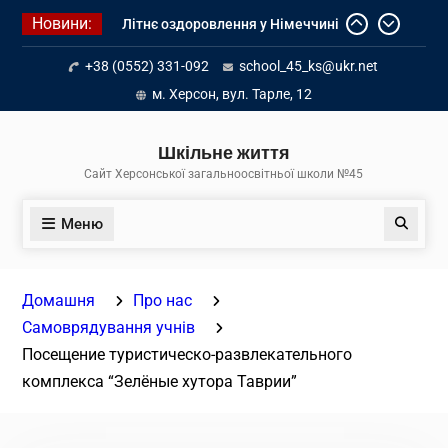
Перейти
Новини:
Літнє оздоровлення у Німеччині
до
Діалог з бізнесом
вмісту
+38 (0552) 331-092
school_45_ks@ukr.net
Інформація про вступ молоді з
тимчасово окупованих територій
м. Херсон, вул. Тарле, 12
до українських закладів освіти
Шкільне життя
Сайт Херсонської загальноосвітньої школи №45
Меню
Пошук
Домашня
Про нас
Самоврядування учнів
Посещение туристическо-развлекательного
комплекса “Зелёные хутора Таврии”