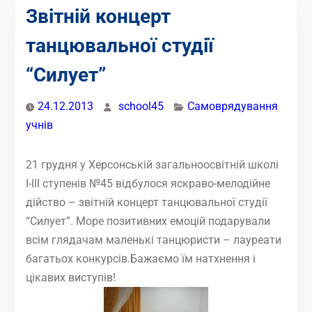
Звітній концерт
танцювальної студії
“Силует”
24.12.2013
school45
Самоврядування
учнів
21 грудня у Херсонській загальноосвітній школі
І-ІІІ ступенів №45 відбулося яскраво-мелодійне
дійство – звітній концерт танцювальної студії
“Силует”. Море позитивних емоцій подарували
всім глядачам маленькі танцюристи – лауреати
багатьох конкурсів.Бажаємо їм натхнення і
цікавих виступів!