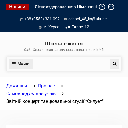
Перейти
Новини:
Літнє оздоровлення у Німеччині
до
Діалог з бізнесом
вмісту
+38 (0552) 331-092
school_45_ks@ukr.net
Інформація про вступ молоді з
тимчасово окупованих територій
м. Херсон, вул. Тарле, 12
до українських закладів освіти
Шкільне життя
Сайт Херсонської загальноосвітньої школи №45
Меню
Пошук
Домашня
Про нас
Самоврядування учнів
Звітній концерт танцювальної студії “Силует”