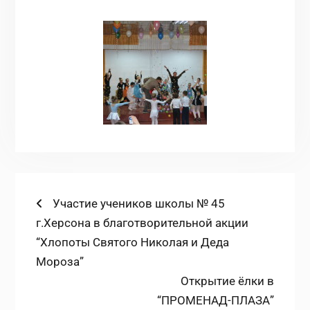
Навігація
Попередній
Участие учеников школы № 45
запис:
г.Херсона в благотворительной акции
записів
“Хлопоты Святого Николая и Деда
Мороза”
Наступний
Открытие ёлки в
запис:
“ПРОМЕНАД-ПЛАЗА”