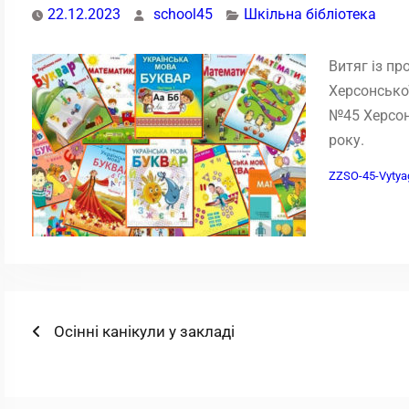
22.12.2023
school45
Шкільна бібліотека
Витяг із пр
Херсонської
№45 Херсонс
року.
ZZSO-45-Vytyag
Навігація
Попередній
Осінні канікули у закладі
запис:
записів