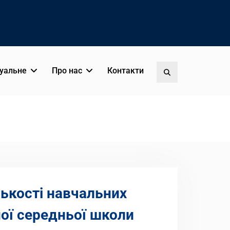
уальне
Про нас
Контакти
Пошук
лькості навчальних
ної середньої школи