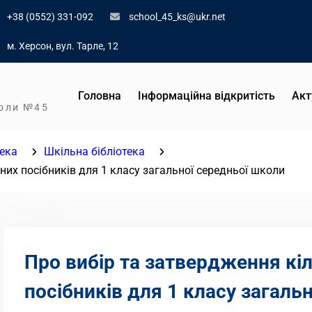
+38 (0552) 331-092
school_45_ks@ukr.net
м. Херсон, вул. Тарле, 12
Головна
Інформаційна відкритість
Акт
коли №45
тека
Шкільна бібліотека
них посібників для 1 класу загальної середньої школи
Про вибір та затвердження кі
посібників для 1 класу загаль