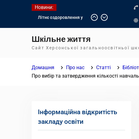
Перейти
Новини:
до
Літнє оздоровлення у
вмісту
Німеччині
Діалог з бізнесом
Шкільне життя
Інформація про вступ
молоді з тимчасово
Сайт Херсонської загальноосвітньої ш
окупованих територій до
українських закладів
Домашня
Про нас
Статті
Бібліо
освіти
Про вибір та затвердження кількості навчаль
Інформаційна відкритість
закладу освіти