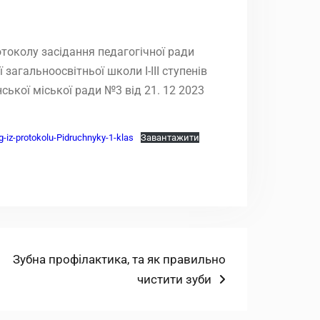
отоколу засідання педагогічної ради
 загальноосвітньої школи І-ІІІ ступенів
ької міської ради №3 від 21. 12 2023
-iz-protokolu-Pidruchnyky-1-klas
Завантажити
Наступний
Зубна профілактика, та як правильно
запис:
чистити зуби